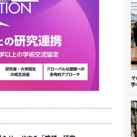
202
そ
学