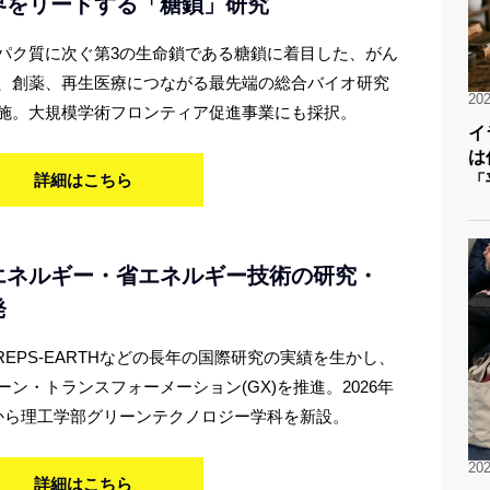
界をリードする「糖鎖」研究
パク質に次ぐ第3の生命鎖である糖鎖に着目した、がん
、創薬、再生医療につながる最先端の総合バイオ研究
202
施。大規模学術フロンティア促進事業にも採択。
イ
は何か？ 紛
詳細はこちら
「
エネルギー・省エネルギー技術の研究・
発
TREPS-EARTHなどの長年の国際研究の実績を生かし、
ーン・トランスフォーメーション(GX)を推進。2026年
から理工学部グリーンテクノロジー学科を新設。
202
詳細はこちら