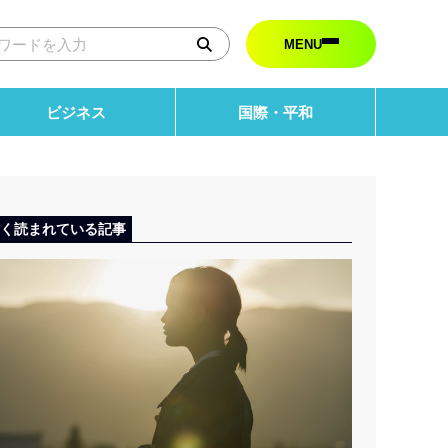
健康・スポーツ
MENU
国際・平和
ビジネス
国際・平和
取材申し込み
研究活動の全体像を見る
く読まれている記事