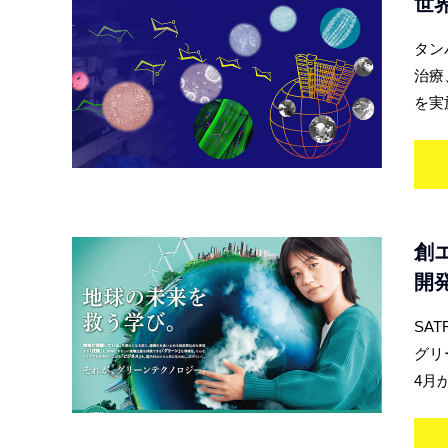
世
タン
治療
を実
創
開
SA
グリ
4月