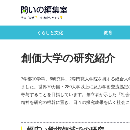
例）AI 自然災害 心理学 貧困
くらしと文化
教育
創価大学の研究紹介
7学部10学科、6研究科、2専門職大学院を擁する総合
ました。世界70カ国・280大学以上に及ぶ学術交流協
寄与することを目指しています。創立者が示した「社会
精神を研究の根幹に置き、日々の探究成果を広く社会に
幅広い学術領域での研究